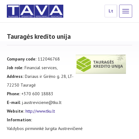
Lt
Tauragės kredito unija
Company code:
112046768
Job role:
Financial services,
Address:
Dariaus ir Girėno g. 28, LT-
72250 Tauragė
Phone:
+370 600 18883
E-mail:
j.austreviciene@tku.lt
Website:
http://www.tku.lt
Information:
Valdybos pirmininkė Jurgita Austrevičienė