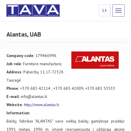
Lt
Alantas, UAB
Company code:
179466996
Job role:
Furniture manufacture,
Address:
Paberžių 11, LT-72328
Tauragė
Phone:
+370 685 42114 , +370 685 42009, +370 685 53533
E-mail:
info@alantas.lt
Website:
http://www.alantas.lt
Information:
Baldų fabrikas "ALANTAS" savo veiklą baldų gamyboje pradėjo
1991 metais. 1996 m. įmonė reorganizuota į uždarąją akcinę