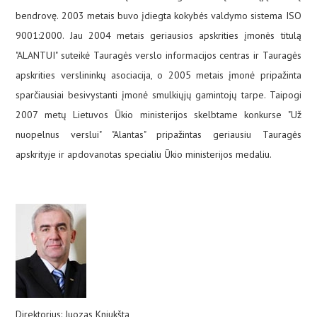
bendrovę. 2003 metais buvo įdiegta kokybės valdymo sistema ISO
9001:2000. Jau 2004 metais geriausios apskrities įmonės titulą
"ALANTUI" suteikė Tauragės verslo informacijos centras ir Tauragės
apskrities verslininkų asociacija, o 2005 metais įmonė pripažinta
sparčiausiai besivystanti įmonė smulkiųjų gamintojų tarpe. Taipogi
2007 metų Lietuvos Ūkio ministerijos skelbtame konkurse "Už
nuopelnus verslui" "Alantas" pripažintas geriausiu Tauragės
apskrityje ir apdovanotas specialiu Ūkio ministerijos medaliu.
Direktorius: Juozas Kniukšta