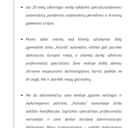
Jau 20 metų sėkmingai veiklą vykdome specializuodamiesi
automobilių pardavimo, automobilių pervežimo ir krovinių
gabenimo srityse.
Mums labai svarbu, kad klientų užsakymai būtų
įgyvendinti laiku. „Vailida“ autovežiai, vilkikai gali pasiekti
atokiausias Europos vietas, o sklandų darbą užtikrina
profesionalūs specialistai. Savo veikloje didelį dėmesį
skiriame naujausioms technologijoms, kurios padeda ne
tik augti, bet ir pasiekti naujų galimybių.
Per du dešimtmečius savo veikloje įgijome vertingos ir
neįkainojamos patirties. „Vailidos“ komandoje dirba
aukštos kvalifikacijos logistikos specialistai, profesionalūs
vairuotojai ir savo darbui atsidavę administracijos
darbuotojai. Mūsų įsipareigojimas – suteikti maksimaliai