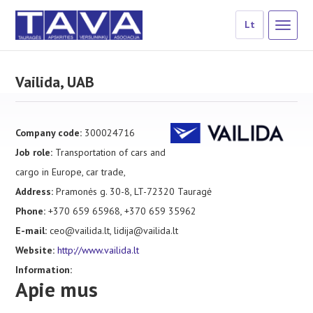
Lt
Vailida, UAB
Company code:
300024716
Job role:
Transportation of cars and
cargo in Europe, car trade,
Address:
Pramonės g. 30-8, LT-72320 Tauragė
Phone:
+370 659 65968, +370 659 35962
E-mail:
ceo@vailida.lt, lidija@vailida.lt
Website:
http://www.vailida.lt
Information:
Apie mus