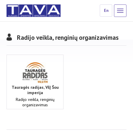
En
Radijo veikla, renginių organizavimas
Tauragės radijas, VšĮ Šou
imperija
Radijo veikla, renginių
organizavimas