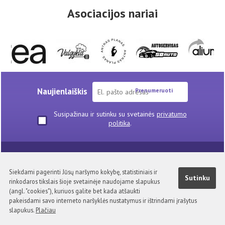
Asociacijos nariai
Naujienlaiškis
Prenumeruoti
Susipažinau ir sutinku su svetainės
privatumo
politika
.
Skelbimai
TAVA narių pasiūlymai
Naudinga informacija
Nuorodos
Privatumo politika
Siekdami pagerinti Jūsų naršymo kokybę, statistiniais ir
Sutinku
rinkodaros tikslais šioje svetainėje naudojame slapukus
Kontaktai
(angl. "cookies"), kuriuos galite bet kada atšaukti
Visa medžiaga pateikta šiuose tinklapiuose TAVA nuosavybė.
pakeisdami savo interneto naršyklės nustatymus ir ištrindami įrašytus
Kopijuoti, platinti be asociacijos sutikimo draudžiama.
slapukus.
Plačiau