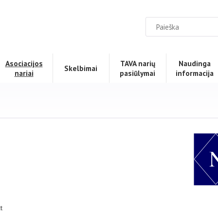
Asociacijos
TAVA narių
Naudinga
Skelbimai
nariai
pasiūlymai
informacija
t