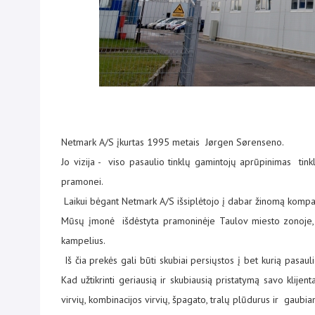
Netmark A/S įkurtas 1995 metais Jørgen Sørenseno.
Jo vizija - viso pasaulio tinklų gamintojų aprūpinimas tinkla
pramonei.
Laikui bėgant Netmark A/S išsiplėtojo į dabar žinomą kompanij
Mūsų įmonė išdėstyta pramoninėje Taulov miesto zonoje, ku
kampelius.
Iš čia prekės gali būti skubiai persiųstos į bet kurią pasauli
Kad užtikrinti geriausią ir skubiausią pristatymą savo klije
virvių, kombinacijos virvių, špagato, tralų plūdurus ir gaubia