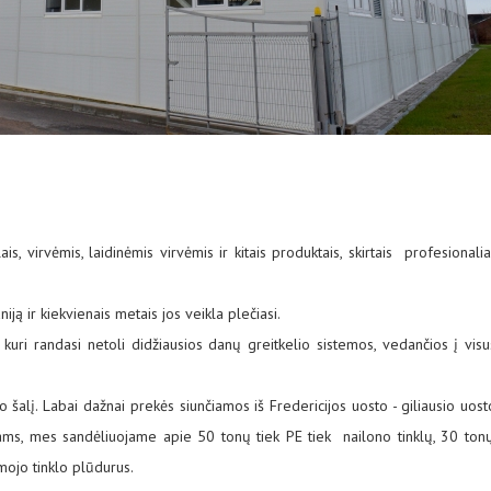
is, virvėmis, laidinėmis virvėmis ir kitais produktais, skirtais profesionali
ą ir kiekvienais metais jos veikla plečiasi.
ri randasi netoli didžiausios danų greitkelio sistemos, vedančios į visu
o šalį. Labai dažnai prekės siunčiamos iš Fredericijos uosto - giliausio uost
ntams, mes sandėliuojame apie 50 tonų tiek PE tiek nailono tinklų, 30 tonų
mojo tinklo plūdurus.