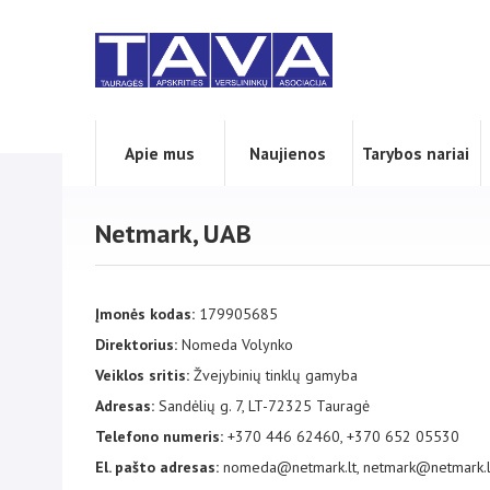
Apie mus
Naujienos
Tarybos nariai
Netmark, UAB
Įmonės kodas:
179905685
Direktorius:
Nomeda Volynko
Veiklos sritis:
Žvejybinių tinklų gamyba
Adresas:
Sandėlių g. 7, LT-72325 Tauragė
Telefono numeris:
+370 446 62460, +370 652 05530
El. pašto adresas:
nomeda@netmark.lt, netmark@netmark.l