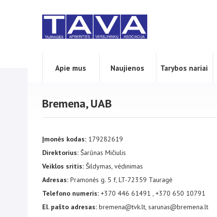
Apie mus
Naujienos
Tarybos nariai
Bremena, UAB
Įmonės kodas:
179282619
Direktorius:
Šarūnas Mičiulis
Veiklos sritis:
Šildymas, vėdinimas
Adresas:
Pramonės g. 5 f, LT-72359 Tauragė
Telefono numeris:
+370 446 61491 , +370 650 10791
El. pašto adresas:
bremena@tvk.lt, sarunas@bremena.lt