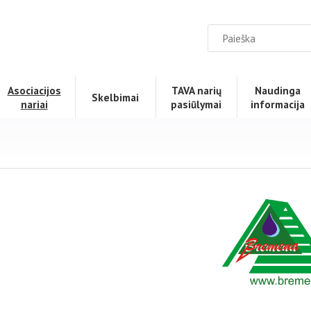
Asociacijos
TAVA narių
Naudinga
Skelbimai
nariai
pasiūlymai
informacija