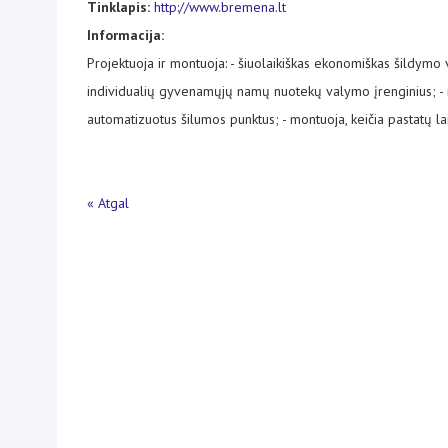
Tinklapis:
http://www.bremena.lt
Informacija:
Projektuoja ir montuoja: - šiuolaikiškas ekonomiškas šildymo 
individualių gyvenamųjų namų nuotekų valymo įrenginius; - mod
automatizuotus šilumos punktus; - montuoja, keičia pastatų lan
« Atgal