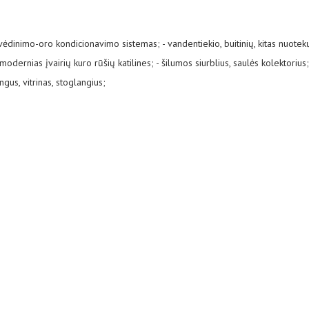
vėdinimo-oro kondicionavimo sistemas; - vandentiekio, buitinių, kitas nuotek
ernias įvairių kuro rūšių katilines; - šilumos siurblius, saulės kolektorius;
gus, vitrinas, stoglangius;