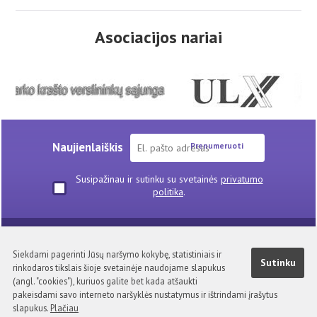
Asociacijos nariai
Naujienlaiškis
Prenumeruoti
Susipažinau ir sutinku su svetainės
privatumo
politika
.
Skelbimai
TAVA narių pasiūlymai
Siekdami pagerinti Jūsų naršymo kokybę, statistiniais ir
Naudinga informacija
Nuorodos
Privatumo politika
Sutinku
rinkodaros tikslais šioje svetainėje naudojame slapukus
Kontaktai
(angl. "cookies"), kuriuos galite bet kada atšaukti
Visa medžiaga pateikta šiuose tinklapiuose TAVA nuosavybė.
pakeisdami savo interneto naršyklės nustatymus ir ištrindami įrašytus
Kopijuoti, platinti be asociacijos sutikimo draudžiama.
slapukus.
Plačiau