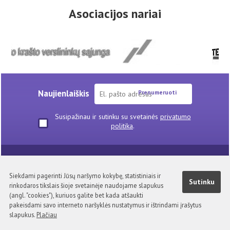
Asociacijos nariai
Naujienlaiškis
Prenumeruoti
Susipažinau ir sutinku su svetainės
privatumo
politika
.
Skelbimai
TAVA narių pasiūlymai
Naudinga informacija
Nuorodos
Privatumo politika
Siekdami pagerinti Jūsų naršymo kokybę, statistiniais ir
Sutinku
rinkodaros tikslais šioje svetainėje naudojame slapukus
Kontaktai
(angl. "cookies"), kuriuos galite bet kada atšaukti
Visa medžiaga pateikta šiuose tinklapiuose TAVA nuosavybė.
pakeisdami savo interneto naršyklės nustatymus ir ištrindami įrašytus
Kopijuoti, platinti be asociacijos sutikimo draudžiama.
slapukus.
Plačiau